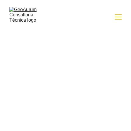
Doutor em Geociências, Perito 
Judicial, Consultoria para pequenos 
Mineradores.
43 anos de experiência
Dr. Sergio Klein