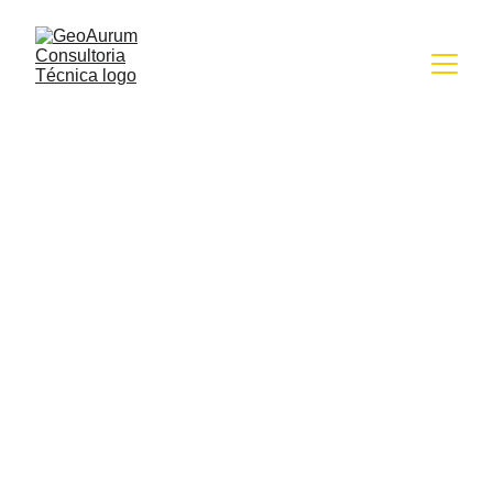
Inteligência 
Mineral aplicada 
à prática.
Segurança, confiança e inteligência 
para decisões no setor mineral.